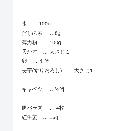
水 … 100cc
だしの素 … 8g
薄力粉 … 100g
天かす … 大さじ１
卵 … １個
長芋(すりおろし) … 大さじ1
キャベツ … ⅛個
豚バラ肉 … 4枚
紅生姜 … 15g