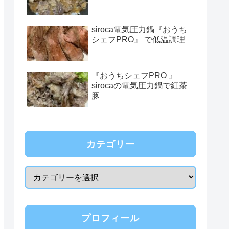
siroca電気圧力鍋『おうち
シェフPRO』 で低温調理
『おうちシェフPRO 』
sirocaの電気圧力鍋で紅茶
豚
カテゴリー
プロフィール