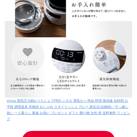
siroca 電気圧力鍋おうちシェフPRO シロカ 電気なべ 時短 料理 最高級 短時間 お
手軽 調理器具 本格的 おしゃれ スタイリッシュ グレー 新生活 結婚祝い 引っ越し
祝い 一人暮らし 家族 お祝い プレゼント ギフト 贈り物 女性 母 送料無料 ラッピン
グ