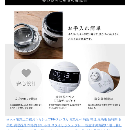
siroca 電気圧力鍋おうちシェフPRO シロカ 電気なべ 時短 料理 最高級 短時間 お
手軽 調理器具 本格的 おしゃれ スタイリッシュ グレー 新生活 結婚祝い 引っ越し