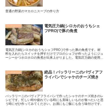
普通の野菜のマカロニスープの作り方
電気圧力鍋(シロカのおうちシェ
Uncategorized
フPRO)で豚の角煮
電気圧力鍋(シロカのおうちシェフPRO )で作った豚の角煮です。材
料を入れたらスイッチを押すだけでプロのシェフが作ったようにジュ
ーシーかつホロホロの角煮が出来上がりました。電気圧力鍋の使用
感、豚に角煮の材料と作り方が記載されています。
絶品！バッラリーニのパヴィアフ
Uncategorized
ライパンでシャケのチーズ焼き
バッラリーニのパヴィアフライパンで作ったシャケのチーズ焼きのレ
シピです。忙しい時や疲れている時にも美味しいものが食べたいと思
う時にぜひ作ってみてください。お酒にもご飯にも合う味付けです。