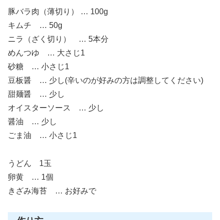
豚バラ肉（薄切り） … 100g
キムチ … 50g
ニラ（ざく切り） … 5本分
めんつゆ … 大さじ1
砂糖 … 小さじ1
豆板醤 … 少し(辛いのが好みの方は調整してください)
甜麺醤 … 少し
オイスターソース … 少し
醤油 … 少し
ごま油 … 小さじ1
うどん 1玉
卵黄 … 1個
きざみ海苔 … お好みで