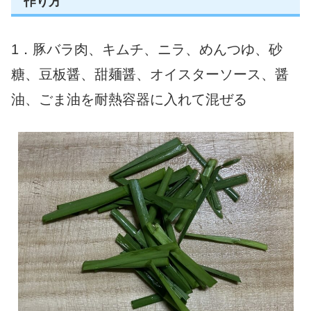
作り方
1．豚バラ肉、キムチ、ニラ、めんつゆ、砂
糖、豆板醤、甜麺醤、オイスターソース、醤
油、ごま油を耐熱容器に入れて混ぜる