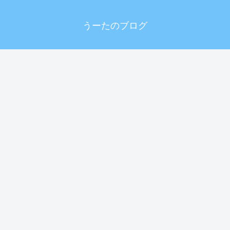
うーたのブログ