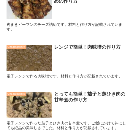
めの作り方
肉まきピーマンのチーズ詰めです。材料と作り方が記載されていま
す。
レンジで簡単！肉味噌の作り方
Uncategorized
電子レンジで作る肉味噌です。材料と作り方が記載されています。
とっても簡単！茄子と鶏ひき肉の
Uncategorized
甘辛煮の作り方
電子レンジで作った茄子とひき肉の甘辛煮です。ご飯にかけて丼にし
ても絶品の美味しさでした。材料と作り方が記載されています。