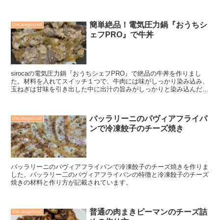
簡単絶品！電気圧力鍋『おうちシ
Uncategorized
ェフPRO』で牛丼
sirocaの電気圧力鍋『おうちシェフPRO』で絶品の牛丼を作りまし
た。材料を入れてスイッチ１つで、牛肉には味がしっかり染み込み、
玉ねぎは甘味を引き出した中に出汁の旨みがしっかりと染み込んだ絶
品の味です。材料と作り方が記載されています。
バッラリーニのパヴィアフライパ
Uncategorized
ンで冷凍餃子のチーズ焼き
バッラリーニのパヴィアフライパンで冷凍餃子のチーズ焼きを作りま
した。バッラリー二のパヴィアフライパンの特徴と冷凍餃子のチーズ
焼きの材料と作り方が記載されています。
普通の肉まきピーマンのチーズ詰
Uncategorized