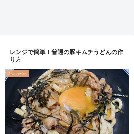
レンジで簡単！普通の豚キムチうどんの作
り方
Uncategorized