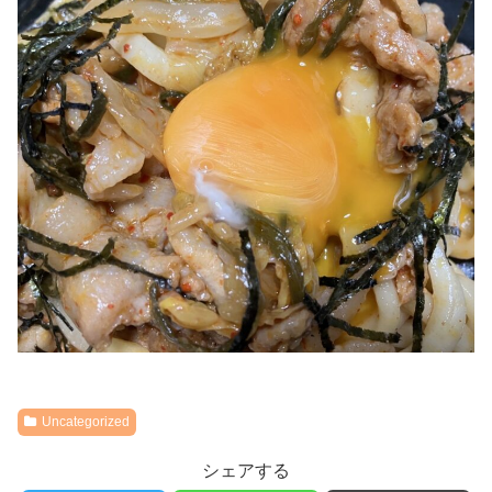
Uncategorized
シェアする