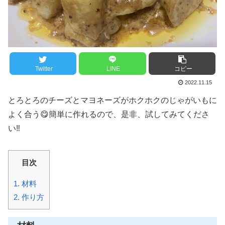
Twitter
LINE
コピー
2022.11.15
とろとろのチーズとマヨネーズがホクホクのじゃがいもに
よく合う😋簡単に作れるので、是非、試してみてくださ
い‼️
目次
1.
材料
2.
作り方