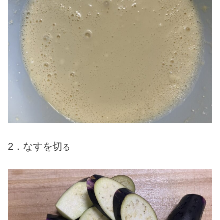
2．なすを切
る