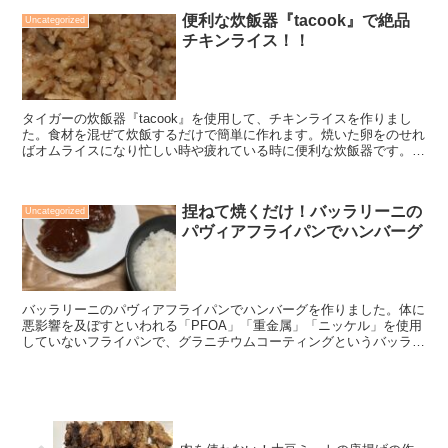
便利な炊飯器『tacook』で絶品
Uncategorized
チキンライス！！
タイガーの炊飯器『tacook』を使用して、チキンライスを作りまし
た。食材を混ぜて炊飯するだけで簡単に作れます。焼いた卵をのせれ
ばオムライスになり忙しい時や疲れている時に便利な炊飯器です。チ
キンライスとオムライスのレシピが記載されています。
捏ねて焼くだけ！バッラリーニの
Uncategorized
パヴィアフライパンでハンバーグ
バッラリーニのパヴィアフライパンでハンバーグを作りました。体に
悪影響を及ぼすといわれる「PFOA」「重金属」「ニッケル」を使用
していないフライパンで、グラニチウムコーティングというバッラリ
ーニ独自のコーティングにより、焦げ付きにくく金属のヘラなどでの
調理でも傷がつきにくいという特徴があります。