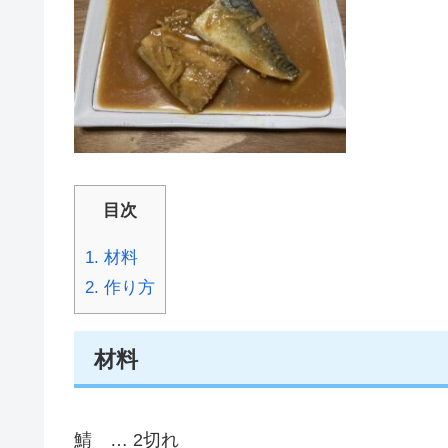
目次
1.
材料
2.
作り方
材料
鯖 … 2切れ