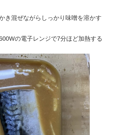
かき混ぜ
ながら
しっかり味噌を溶かす
600Wの電子レンジで
7
分ほど加熱する