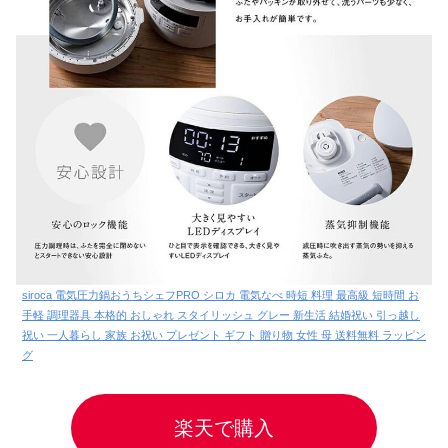
siroca 電気圧力鍋おうちシェフPRO シロカ 電気なべ 時短 料理 最高級 短時間 お
手軽 調理器具 本格的 おしゃれ スタイリッシュ グレー 新生活 結婚祝い 引っ越し
祝い 一人暮らし 家族 お祝い プレゼント ギフト 贈り物 女性 母 送料無料 ラッピン
グ
楽天で購入