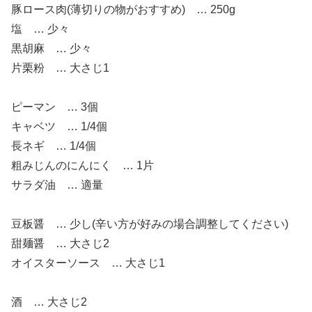
豚ロース肉(薄切りの物がおすすめ) … 250g
塩 … 少々
黒胡麻 … 少々
片栗粉 … 大さじ1
ピーマン … 3個
キャベツ … 1/4個
長ネギ … 1/4個
粗みじんのにんにく … 1片
サラダ油 … 適量
豆板醤 … 少し(辛い方が好みの場合調整してください)
甜麺醤 … 大さじ2
オイスターソース … 大さじ1
酒 … 大さじ2