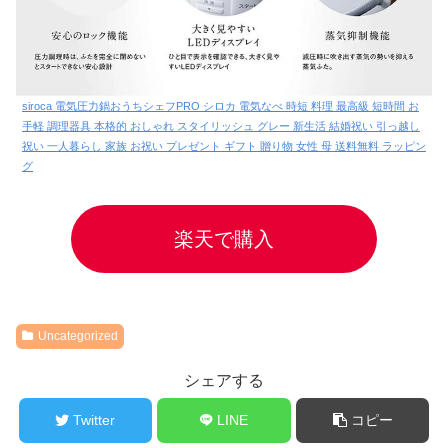
siroca 電気圧力鍋おうちシェフPRO シロカ 電気なべ 時短 料理 最高級 短時間 お
手軽 調理器具 本格的 おしゃれ スタイリッシュ グレー 新生活 結婚祝い 引っ越し
祝い 一人暮らし 家族 お祝い プレゼント ギフト 贈り物 女性 母 送料無料 ラッピン
グ
楽天で購入
Uncategorized
シェアする
Twitter
LINE
コピー