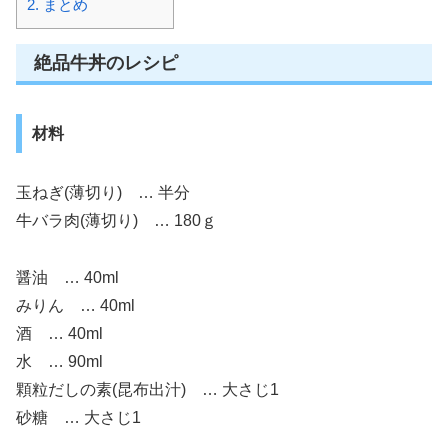
2.
まとめ
絶品牛丼のレシピ
材料
玉ねぎ(薄切り) … 半分
牛バラ肉(薄切り) … 180ｇ
醤油 … 40ml
みりん … 40ml
酒 … 40ml
水 … 90ml
顆粒だしの素(昆布出汁) … 大さじ1
砂糖 … 大さじ1